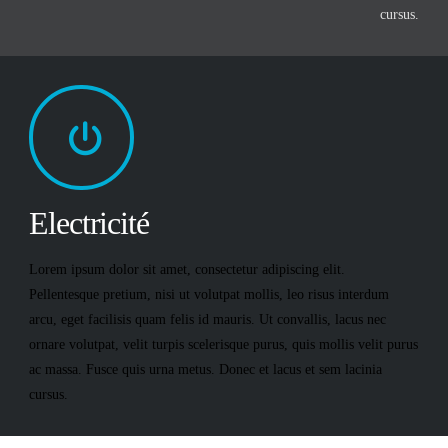
cursus.
Electricité
Lorem ipsum dolor sit amet, consectetur adipiscing elit.
Pellentesque pretium, nisi ut volutpat mollis, leo risus interdum
arcu, eget facilisis quam felis id mauris. Ut convallis, lacus nec
ornare volutpat, velit turpis scelerisque purus, quis mollis velit purus
ac massa. Fusce quis urna metus. Donec et lacus et sem lacinia
cursus.