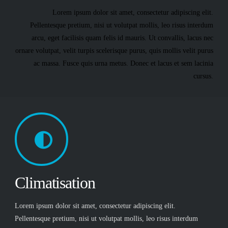
Lorem ipsum dolor sit amet, consectetur adipiscing elit.
Pellentesque pretium, nisi ut volutpat mollis, leo risus interdum
arcu, eget facilisis quam felis id mauris. Ut convallis, lacus nec
ornare volutpat, velit turpis scelerisque purus, quis mollis velit purus
ac massa. Fusce quis urna metus. Donec et lacus et sem lacinia
cursus.
Climatisation
Lorem ipsum dolor sit amet, consectetur adipiscing elit.
Pellentesque pretium, nisi ut volutpat mollis, leo risus interdum