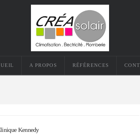
UEIL
A PROPOS
RÉFÉRENCES
CONT
linique Kennedy