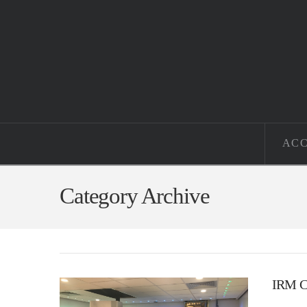
ACC
Category Archive
IRM C