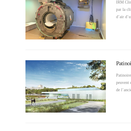
IRM Clin
par la c
d’air d’
Patino
Patinoir
peuvent d
de l’anc
VIEW POST