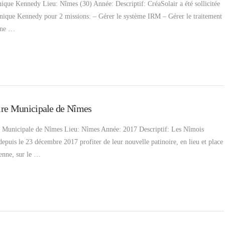
ique Kennedy Lieu: Nîmes (30) Année: Descriptif: CréaSolair a été sollicitée
linique Kennedy pour 2 missions: – Gérer le système IRM – Gérer le traitement
une …
ire Municipale de Nîmes
e Municipale de Nîmes Lieu: Nîmes Année: 2017 Descriptif: Les Nîmois
epuis le 23 décembre 2017 profiter de leur nouvelle patinoire, en lieu et place
ienne, sur le …