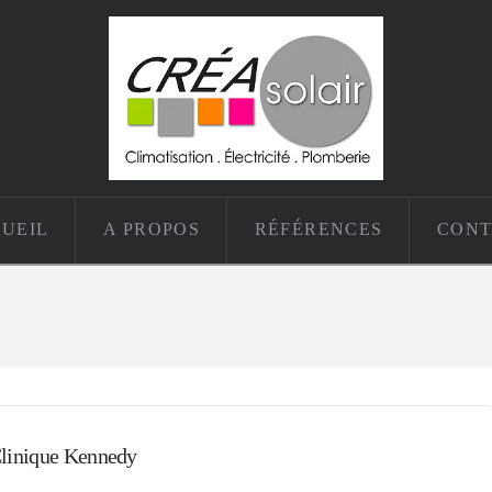
UEIL
A PROPOS
RÉFÉRENCES
CONT
linique Kennedy