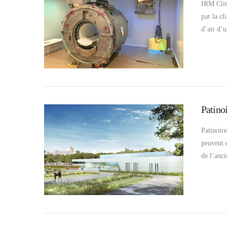
IRM Clin
par la c
d’air d’
Patino
Patinoir
peuvent d
de l’anc
VIEW POST