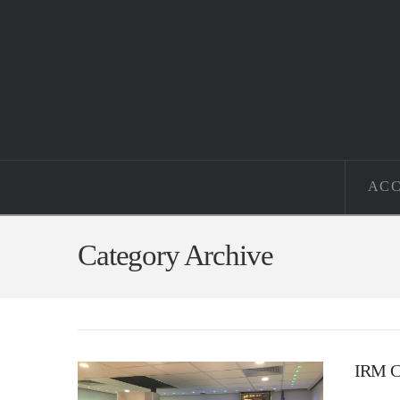
ACC
Category Archive
IRM C