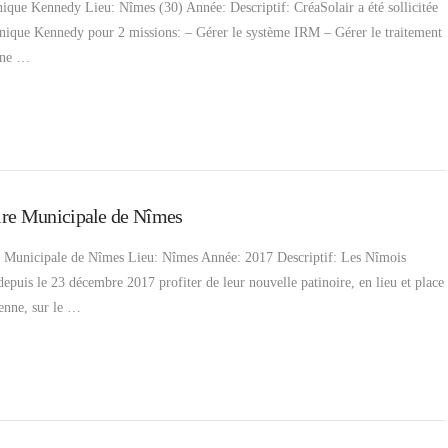
ique Kennedy Lieu: Nîmes (30) Année: Descriptif: CréaSolair a été sollicitée
linique Kennedy pour 2 missions: – Gérer le système IRM – Gérer le traitement
une …
ire Municipale de Nîmes
e Municipale de Nîmes Lieu: Nîmes Année: 2017 Descriptif: Les Nîmois
epuis le 23 décembre 2017 profiter de leur nouvelle patinoire, en lieu et place
ienne, sur le …